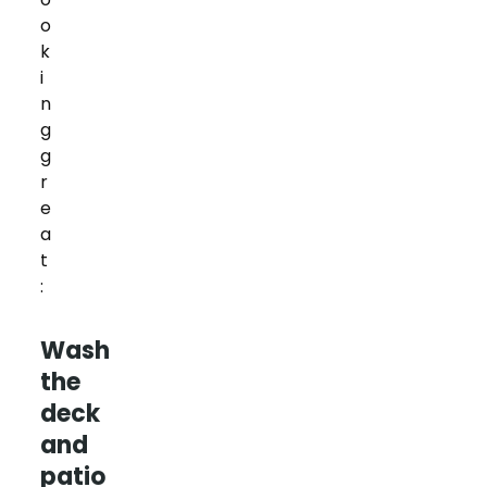
o
k
i
n
g
g
r
e
a
t
:
Wash
the
deck
and
patio